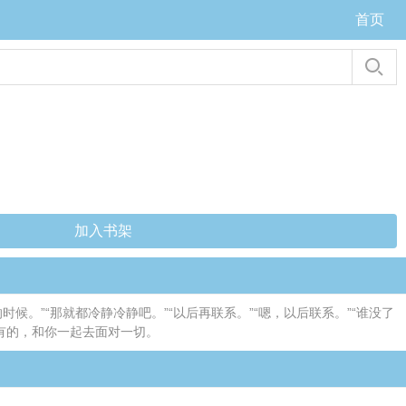
首页
加入书架
候。”“那就都冷静冷静吧。”“以后再联系。”“嗯，以后联系。”“谁没了
拥有的，和你一起去面对一切。