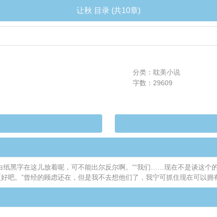
让秋 目录 (共10章)
分类：耽美小说
字数：29609
白纸黑字在这儿放着呢，可不能出尔反尔啊。”“我们……现在不是谈这个的时
得更好吧。”曾经的顾虑还在，但是我不去想他们了，我宁可抓住现在可以