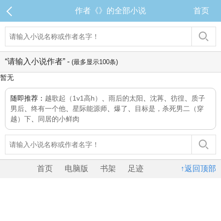
作者《》的全部小说
首页
“请输入小说作者” -
(最多显示100条)
暂无
随即推荐：
越歌起（1v1高h）
、
雨后的太阳
、
沈苒
、
彷徨
、
质子
男后
、
终有一个他
、
星际能源师
、
爆了
、
目标是，杀死男二（穿
越）下
、
同居的小鲜肉
首页
电脑版
书架
足迹
↑返回顶部